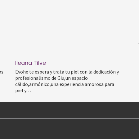
Ileana Tilve
os
Evohe te espera y trata tu piel con la dedicación y
profesionalismo de Giu,un espacio
cálido,armónico,una experiencia amorosa para
piel y…