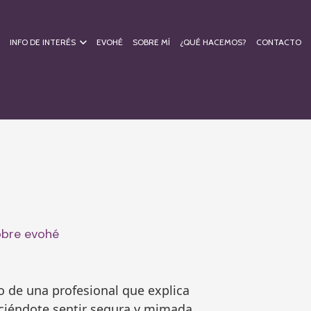
INFO DE INTERÉS
EVOHÉ
SOBRE MÍ
¿QUÉ HACEMOS?
CONTACTO
obre evohé
o de una profesional que explica
ciéndote sentir segura y mimada.