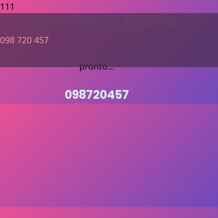
Cosmetología Médica
Ciudad Vieja
,
098 720 457
Montevideo UY
pronto…
098720457